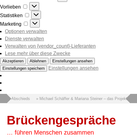
Vorlieben
Vorlieben
Statistiken
Statistiken
Marketing
Marketing
Optionen verwalten
Dienste verwalten
Verwalten von {vendor_count}-Lieferanten
Lese mehr über diese Zwecke
Akzeptieren
Ablehnen
Einstellungen ansehen
Einstellungen ansehen
Einstellungen speichern
t des Abschieds
» Michael Schäffer & Mariana Steiner – das Projekt Pana
Brückengespräche
… führen Menschen zusammen