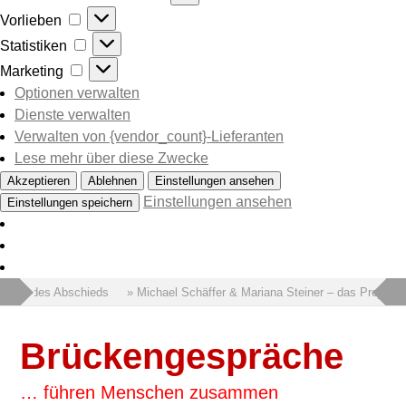
Vorlieben
Vorlieben
Statistiken
Statistiken
Marketing
Marketing
Optionen verwalten
Dienste verwalten
Verwalten von {vendor_count}-Lieferanten
Lese mehr über diese Zwecke
Akzeptieren
Ablehnen
Einstellungen ansehen
Einstellungen ansehen
Einstellungen speichern
 Wort des Abschieds
» Michael Schäffer & Mariana Steiner – das Projekt 
Brückengespräche
… führen Menschen zusammen