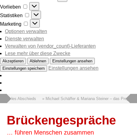
Vorlieben
Vorlieben
Statistiken
Statistiken
Marketing
Marketing
Optionen verwalten
Dienste verwalten
Verwalten von {vendor_count}-Lieferanten
Lese mehr über diese Zwecke
Akzeptieren
Ablehnen
Einstellungen ansehen
Einstellungen ansehen
Einstellungen speichern
 Wort des Abschieds
» Michael Schäffer & Mariana Steiner – das Projekt 
Brückengespräche
… führen Menschen zusammen