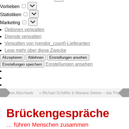
Vorlieben
Vorlieben
Statistiken
Statistiken
Marketing
Marketing
Optionen verwalten
Dienste verwalten
Verwalten von {vendor_count}-Lieferanten
Lese mehr über diese Zwecke
Akzeptieren
Ablehnen
Einstellungen ansehen
Einstellungen ansehen
Einstellungen speichern
 Wort des Abschieds
» Michael Schäffer & Mariana Steiner – das Projekt 
Brückengespräche
… führen Menschen zusammen